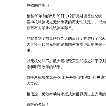
尊敬的同胞们！
整整29年前的8月29日，哈萨克斯坦首任总统
塞梅核试验场之无比重要的历史性决定，并成为
被宣布为禁止核试验国际日。
尽管遭到了前苏联领导人的反对，共进行了45
为年轻一代的光明前途和国家发展迈出的关键一
驱。
以无核化和不扩散大规模毁灭性武器之和平原则
愿和明智政策的结果。
首任总统努尔苏丹·阿比舍吾勒·纳扎尔巴耶夫
大贡献。
相信这一勇敢举动将永远成为世界历史上光明的
尊敬的各位！