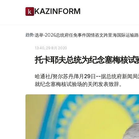
KAZINFORM
选举-2026
总统府
任免
事件
国情咨文
跨里海国际运输路
趋势:
13:40, 29 8月 2020
托卡耶夫总统为纪念塞梅核试
哈通社/努尔苏丹/8月29日--据总统府新闻
就纪念塞梅核试验场的关闭发表致辞。