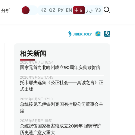
KZ
QZ
РУ
EN
中文
ق ز
ЎЗ
分析
相关新闻
2026年8月7日 18:54
国家元首向北哈州成立90周年庆典致贺信
2026年8月5日 17:45
托卡耶夫选集《公正社会——真诚之言》正
式出版
2026年8月5日 17:13
总统接见巴伊铁列克国有控股公司董事会主
席
2026年8月5日 16:51
总统祝贺国家档案馆成立20周年 强调守护
历史遗产意义重大