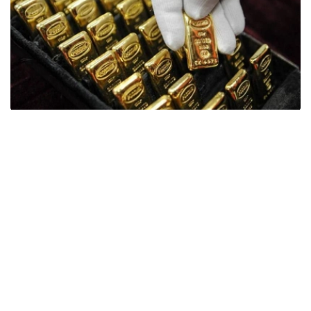
Фото: ӨзА
季度报告显示，哈萨克斯坦国家银行黄金储备增加了15吨。
波兰是2026年第二季度最大的黄金买家。该国在2026年第
二季度增加了51吨黄金储备。
中国购买了33吨黄金，乌兹别克斯坦购买了16吨，哈萨克
斯坦购买了15吨。约旦和捷克共和国的中央银行也分别增加
了6吨黄金储备。
全球各国央行在第二季度共购买了约289吨黄金，比2025年
同期增长了62%。去年同期，黄金购买量约为178吨。