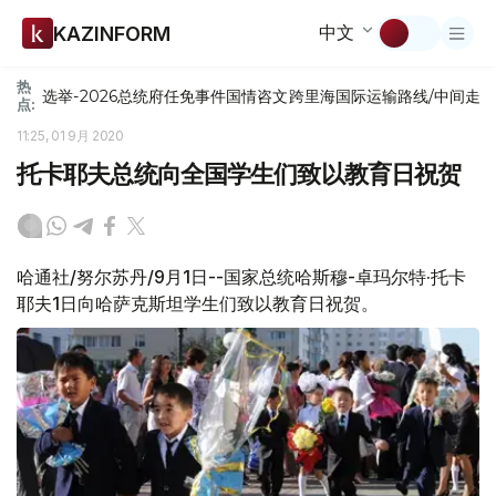
中文
KAZINFORM
热
选举-2026
总统府
任免
事件
国情咨文
跨里海国际运输路线/中间走
点:
11:25, 01 9月 2020
托卡耶夫总统向全国学生们致以教育日祝贺
哈通社/努尔苏丹/9月1日--国家总统哈斯穆-卓玛尔特·托卡
耶夫1日向哈萨克斯坦学生们致以教育日祝贺。