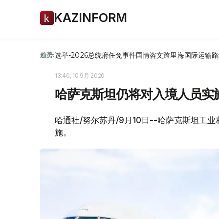
KAZINFORM
选举-2026
总统府
任免
事件
国情咨文
跨里海国际运输路
趋势:
13:40, 10 9月 2020
哈萨克斯坦仍将对入境人员实
哈通社/努尔苏丹/9月10日--哈萨克斯坦
施。