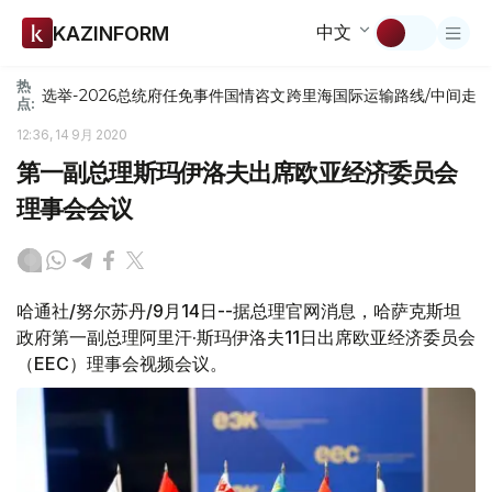
中文
KAZINFORM
热
选举-2026
总统府
任免
事件
国情咨文
跨里海国际运输路线/中间走
点:
12:36, 14 9月 2020
第一副总理斯玛伊洛夫出席欧亚经济委员会
理事会会议
哈通社/努尔苏丹/9月14日--据总理官网消息，哈萨克斯坦
政府第一副总理阿里汗·斯玛伊洛夫11日出席欧亚经济委员会
（EEC）理事会视频会议。