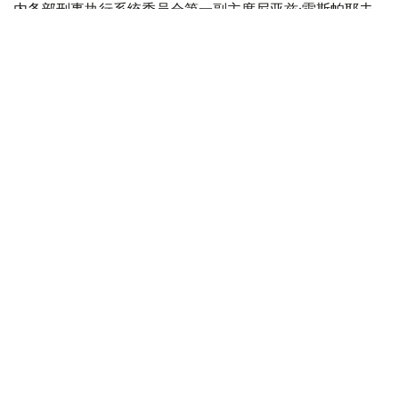
内务部刑事执行系统委员会第一副主席尼亚兹·雷斯帕耶夫
介绍，截至目前，已向法院提交超过1万份特赦申请材料，
其中约4400份由刑事执行机构准备，6900余份由缓刑监管
机构提交。
目前，法院已审理1000余份申请材料。根据法院裁决，620
名服刑人员已从刑事执行机构获释，获释后将接受行政监
督。
与此同时，724名接受缓刑监管的人员获免继续执行刑罚。
此外，730余名服刑人员的刑期获得缩减。
雷斯帕耶夫强调，刑事特赦并非自动适用，每一名服刑人员
的案件材料都需单独审查，最终是否适用特赦由法院依法作
出决定。
法律与秩序
哈萨克斯坦
内务部
木合塔尔 木拉提