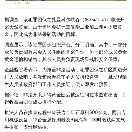
Фото: ҚМА
据调查，该犯罪团伙在扎曼科尔峡谷（Жаманкөл）非法开
采天然黄金。由于当地金矿无需复杂工业加工即可提取黄
金，因此成为非法采矿活动的目标。
调查显示，该犯罪团伙组织严密、分工明确。其中，一部分
成员负责招募采金人员并组织开采作业；另一部分成员负责
黄金运输和销售；其余人员则负责现场警戒和安全保障。
金融监管署表示，为掩盖非法活动，犯罪团伙在矿区周边安
排人员放哨，并派骑乘摩托车的人员持续巡查，一旦发现陌
生人员或政府部门工作人员接近，便立即发出预警。
据介绍，非法开采所得黄金随后被运往阿拉木图市出售，所
得收益由团伙成员进行分配。
执法人员在搜查过程中查获含金矿石原料500余克、两台专
用机械设备、12台金属探测器及6辆汽车，同时缴获两支气
手枪和一支滑膛猎枪。