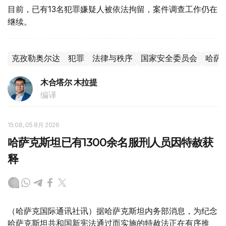
目前，已有13名犯罪嫌疑人被依法拘留，案件调查工作仍在
继续。
克孜勒奥尔达
犯罪
法律与秩序
国家安全委员会
哈萨
木合塔尔 木拉提
编译
15:08, 05 8月 2026
哈萨克斯坦已有1300余名服刑人员因特赦获
释
（哈萨克国际通讯社讯）据哈萨克斯坦内务部消息，为纪念
哈萨克斯坦共和国新宪法通过而实施的特赦法正在有序推