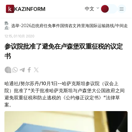
中文
KAZINFORM
热
选举-2026
总统府
任免
事件
国情咨文
跨里海国际运输路线/中间走
点:
12:15, 01 10月 2020
参议院批准了避免在卢森堡双重征税的议定
书
哈通社/努尔苏丹/10月1日--哈萨克斯坦参议院（议会上
院）批准了“关于批准哈萨克斯坦与卢森堡大公国政府之间
避免双重征税和防止逃税的《公约修正议定书》”法律草
案。