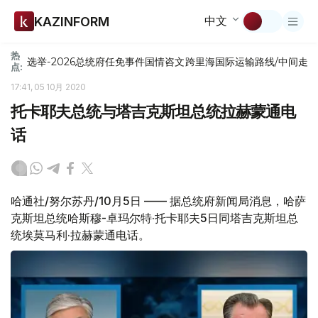
中文
KAZINFORM
热
选举-2026
总统府
任免
事件
国情咨文
跨里海国际运输路线/中间走
点:
17:41, 05 10月 2020
托卡耶夫总统与塔吉克斯坦总统拉赫蒙通电
话
哈通社/努尔苏丹/10月5日 —— 据总统府新闻局消息，哈萨
克斯坦总统哈斯穆-卓玛尔特·托卡耶夫5日同塔吉克斯坦总
统埃莫马利·拉赫蒙通电话。