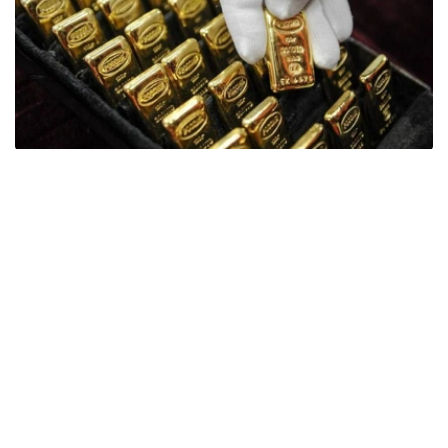
Фото: ӨзА
季度报告显示，哈萨克斯坦国家银行黄金储备增加了15吨。
波兰是2026年第二季度最大的黄金买家。该国在2026年第
二季度增加了51吨黄金储备。
中国购买了33吨黄金，乌兹别克斯坦购买了16吨，哈萨克
斯坦购买了15吨。约旦和捷克共和国的中央银行也分别增加
了6吨黄金储备。
全球各国央行在第二季度共购买了约289吨黄金，比2025年
同期增长了62%。去年同期，黄金购买量约为178吨。