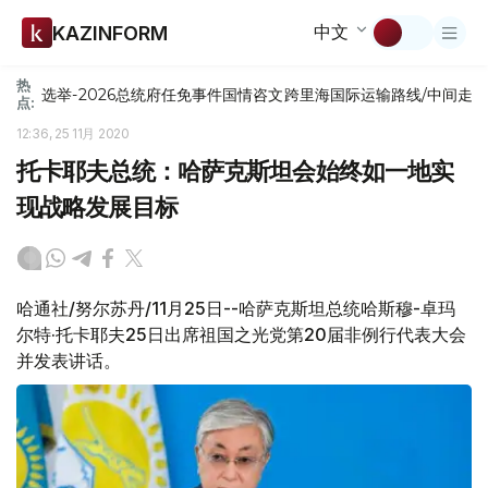
中文
KAZINFORM
热
选举-2026
总统府
任免
事件
国情咨文
跨里海国际运输路线/中间走
点:
12:36, 25 11月 2020
托卡耶夫总统：哈萨克斯坦会始终如一地实
现战略发展目标
哈通社/努尔苏丹/11月25日--哈萨克斯坦总统哈斯穆-卓玛
尔特·托卡耶夫25日出席祖国之光党第20届非例行代表大会
并发表讲话。