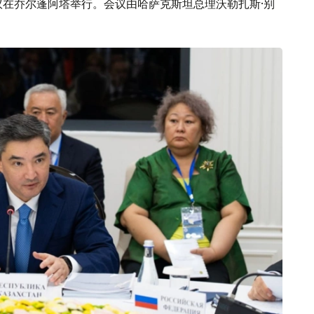
议在乔尔蓬阿塔举行。会议由哈萨克斯坦总理沃勒扎斯·别