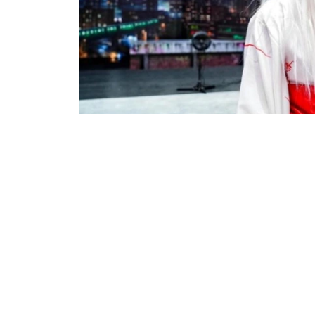
Фото: акимат Астаны
成人组首个“最佳电子游戏Cosplay”特别奖则由《博
（Astarion）的Cosplay获得。
儿童组方面，《我推的孩子》角色星野爱Cospl
冠军由扮演《星球大战》宇宙角色贾巴（Jabb