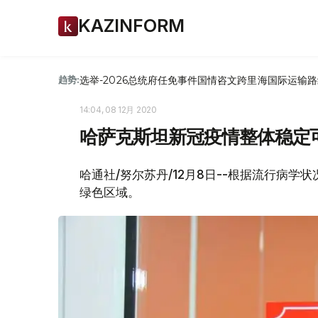
KAZINFORM
选举-2026
总统府
任免
事件
国情咨文
跨里海国际运输路
趋势:
14:04, 08 12月 2020
哈萨克斯坦新冠疫情整体稳定
哈通社/努尔苏丹/12月8日--根据流行病
绿色区域。