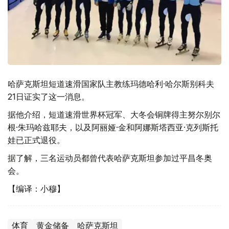
哈萨克斯坦短道速滑国家队主教练玛德哈利·哈尔斯别科夫
21日证实了这一消息。
据他介绍，短道速滑世界杯冠军、大冬会铜牌得主努尔别尔
根·朱玛哈兹耶夫，以及阿丽娅·金和阿娜斯塔西亚·克列斯托
娃已正式退役。
据了解，三名运动员都曾代表哈萨克斯坦参加过平昌冬奥
会。
【编译：小穆】
体育
黄金储备
哈萨克斯坦