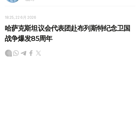
18:25, 22 6月 2026
哈萨克斯坦议会代表团赴布列斯特纪念卫国
战争爆发85周年
（
哈萨克国际通讯社讯
）哈萨克斯坦议会马吉利斯（议会下
院）议长叶尔兰·霍沙诺夫率领议会代表团，在白俄罗斯布
列斯特市出席了以“伟大遗产——共同未来”为主题的纪念卫
国战争爆发85周年国际论坛。