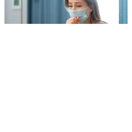
Фото: freepik.com
本次流感季较往年提前约四周到来。在世卫组织欧洲区域报
告数据的38个国家中，至少27国正面临高或极高的流感活
跃水平。
在爱尔兰、吉尔吉斯斯坦、黑山、塞尔维亚、斯洛文尼亚及
英国六国，接受流感样症状检测的患者中超过半数确诊感染
流感病毒。