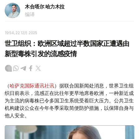
木合塔尔 哈力木拉
编译
19:54, 22 12月 2025
世卫组织：欧洲区域超过半数国家正遭遇由
新型毒株引发的流感疫情
（
哈萨克国际通讯社讯
）据联合国新闻处消息，世界卫生组
织日前表示，流感正在比往年更早地席卷欧洲，一种新近成
为主流的病毒株已令多国卫生系统受着巨大压力。公共卫生
机构建议公众在今年冬季采取简便防护措施，以保障自身与
他人安全。