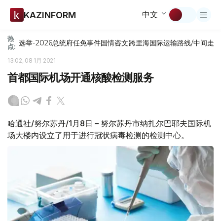
中文
KAZINFORM
热
选举-2026
总统府
任免
事件
国情咨文
跨里海国际运输路线/中间走
点:
13:02, 08 1月 2021
首都国际机场开通核酸检测服务
哈通社/努尔苏丹/1月8日 – 努尔苏丹市纳扎尔巴耶夫国际机
场大楼内设立了用于进行冠状病毒检测的检测中心。