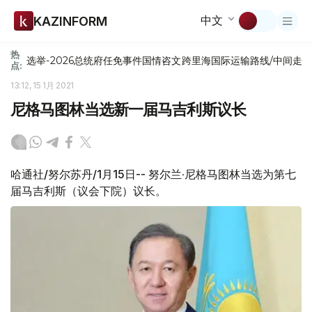
中文
KAZINFORM
热
选举-2026
总统府
任免
事件
国情咨文
跨里海国际运输路线/中间走
点:
13:12, 15 1月 2021
尼格马图林当选新一届马吉利斯议长
哈通社/努尔苏丹/1月15日-- 努尔兰·尼格马图林当选为第七
届马吉利斯（议会下院）议长。