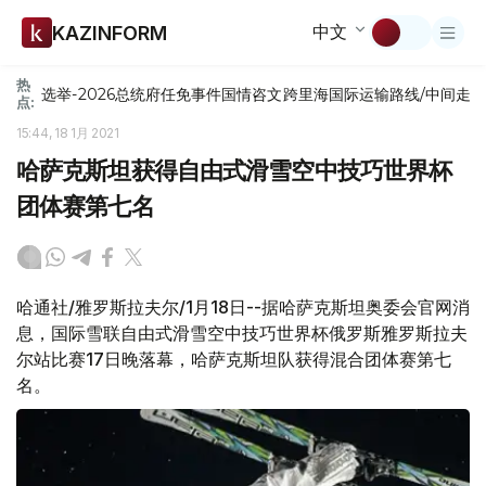
中文
KAZINFORM
热
选举-2026
总统府
任免
事件
国情咨文
跨里海国际运输路线/中间走
点:
15:44, 18 1月 2021
哈萨克斯坦获得自由式滑雪空中技巧世界杯
团体赛第七名
哈通社/雅罗斯拉夫尔/1月18日--据哈萨克斯坦奥委会官网消
息，国际雪联自由式滑雪空中技巧世界杯俄罗斯雅罗斯拉夫
尔站比赛17日晚落幕，哈萨克斯坦队获得混合团体赛第七
名。