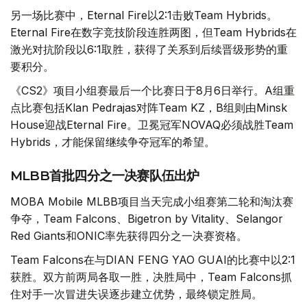
另一场比赛中，Eternal Fire以2:1击败Team Hybrids。
Eternal Fire在数字竞技阶段连胜两图，但Team Hybrids在
激光对抗阶段以6:1取胜，获得了关系到后续晋级形势的重
要积分。
《CS2》项目小组赛最后一个比赛日于8月6日举行。A组重
点比赛包括Klan Pedrajas对阵Team KZ，B组则由Minsk
House迎战Eternal Fire。卫冕冠军NOVAQ必须战胜Team
Hybrids，才能保留继续争夺冠军的希望。
MLBB首批四分之一决赛队伍出炉
MOBA Mobile MLBB项目当天完成小组赛第二轮和淘汰赛
争夺，Team Falcons、Bigetron by Vitality、Selangor
Red Giants和ONIC率先获得四分之一决赛资格。
Team Falcons在与DIAN FENG YAO GUAI的比赛中以2:1
获胜。双方前两局各取一胜，决胜局中，Team Falcons抓
住对手一次冒进失误逐步建立优势，最终锁定胜局。