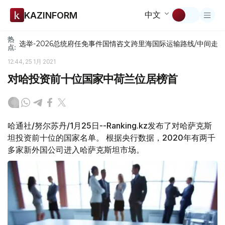
中文
KAZINFORM
热
选举-2026
总统府
任免
事件
国情咨文
跨里海国际运输路线/中间走
点:
12:44, 25 1月 2021
对哈投资前十位国家中荷兰位居榜首
哈通社/努尔苏丹/1月25日--Ranking.kz发布了对哈萨克斯
坦投资前十位的国家名单。 根据央行数据，2020年有两千
多家新外国公司进入哈萨克斯坦市场。