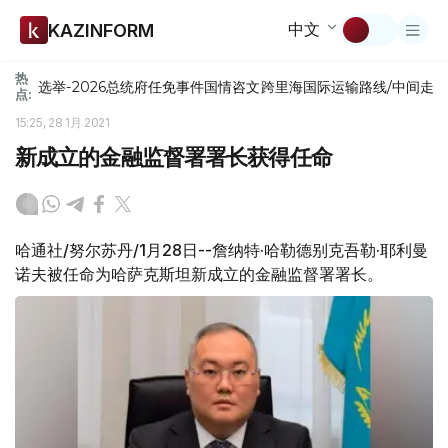
中文
KAZINFORM
热
选举-2026
总统府
任免
事件
国情咨文
跨里海国际运输路线/中间走
点:
15:25, 28 1月 2021
新成立的金融监督署署长获得任命
哈通社/努尔苏丹/1月28日--詹纳特·哈勒德别克吾勒·耶利曼
诺夫被任命为哈萨克斯坦新成立的金融监督署署长。