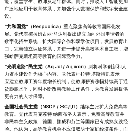
能，覆盖学生、教师及老年群体。同时，推动人工智能更加
广泛地应用于教育体系，并加强个人数据保护和数字安全建
设。
“共和国党”（Respublica）
重点聚焦高等教育国际化发
展。党代表梅拉姆古丽·马达利提出建立面向外国申请者的
数字化招生系统，扩大国际合作和双学位项目，发展教育出
口，完善独立认证体系，并进一步提升高校学术自主权，增
强哈萨克斯坦高等教育的国际竞争力。
“光明道路”民主党（Aq Jol / Ақ жол）
则将科学创新和人
力资本建设作为核心内容。党代表杜拉特·塔斯特凯表示，
应建立教师工资年度增长机制，使教师薪资涨幅持续高于通
货膨胀水平，同时不断改善教师工作条件，为教育发展提供
更有力的人才保障。
全国社会民主党（NSDP / ЖСДП）
继续主张扩大免费高等
教育。党代表马克苏特·纳西布洛夫表示，免费高等教育并
非民粹主义政策，德国、挪威和芬兰等国家已有成熟实践经
验。他认为，高等教育机会不应仅取决于家庭经济条件，而