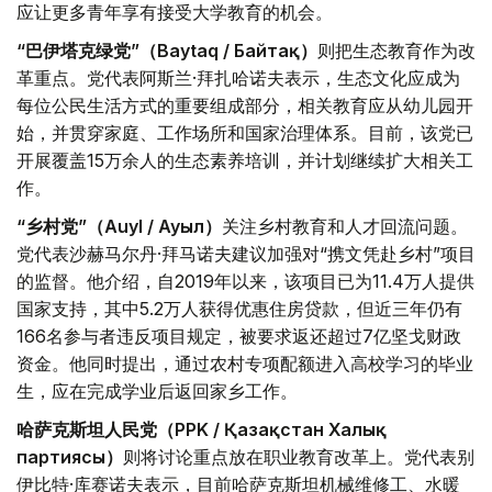
应让更多青年享有接受大学教育的机会。
“巴伊塔克绿党”（Baytaq / Байтақ）
则把生态教育作为改
革重点。党代表阿斯兰·拜扎哈诺夫表示，生态文化应成为
每位公民生活方式的重要组成部分，相关教育应从幼儿园开
始，并贯穿家庭、工作场所和国家治理体系。目前，该党已
开展覆盖15万余人的生态素养培训，并计划继续扩大相关工
作。
“乡村党”（Auyl / Ауыл）
关注乡村教育和人才回流问题。
党代表沙赫马尔丹·拜马诺夫建议加强对“携文凭赴乡村”项目
的监督。他介绍，自2019年以来，该项目已为11.4万人提供
国家支持，其中5.2万人获得优惠住房贷款，但近三年仍有
166名参与者违反项目规定，被要求返还超过7亿坚戈财政
资金。他同时提出，通过农村专项配额进入高校学习的毕业
生，应在完成学业后返回家乡工作。
哈萨克斯坦人民党（PPK / Қазақстан Халық
партиясы）
则将讨论重点放在职业教育改革上。党代表别
伊比特·库赛诺夫表示，目前哈萨克斯坦机械维修工、水暖