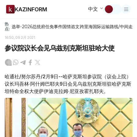
中文
KAZINFORM
热
选举-2026
总统府
任免
事件
国情咨文
跨里海国际运输路线/中间走
点:
16:50, 09 2月 2021
参议院议长会见乌兹别克斯坦驻哈大使
哈通社/努尔苏丹/2月9日--哈萨克斯坦参议院（议会上院）
议长玛吾林·阿什姆巴耶夫9日会见乌兹别克斯坦驻哈萨克斯
坦特命全权大使萨伊迪克拉姆·尼亚孜霍扎耶夫。