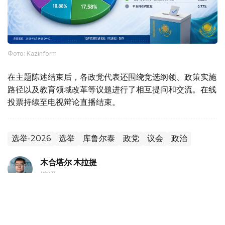
Фото: Kazinform
在主题陈述结束后，各政党代表还围绕竞选纲领、政策实施
路径以及教育领域改革等议题进行了相互提问和交流。在线
投票持续至电视辩论直播结束。
选举-2026
选举
库鲁尔泰
政党
议会
政治
木合塔尔 木拉提
编译
20:18, 05 8月 2026
哈萨克斯坦副外长会见独联体第一副秘书长