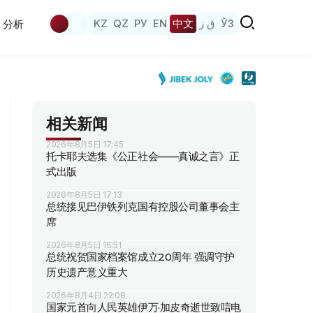
KZ
QZ
РУ
EN
中文
ق ز
ЎЗ
分析
相关新闻
2026年8月5日 17:45
托卡耶夫选集《公正社会——真诚之言》正
式出版
2026年8月5日 17:13
总统接见巴伊铁列克国有控股公司董事会主
席
2026年8月5日 16:51
总统祝贺国家档案馆成立20周年 强调守护
历史遗产意义重大
2026年8月4日 22:08
国家元首向人民英雄伊万·加皮奇逝世致唁电