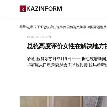
KAZINFORM
选举-2026
总统府
任免
事件
国情咨文
跨里海国际运输路
趋势:
19:48, 09 2月 2021
总统高度评价女性在解决地方
哈通社/努尔苏丹/2月9日 —— 据总统府
和家庭人口政策委员会主席拉扎特·拉玛詹诺