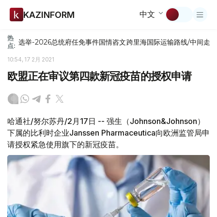
中文
KAZINFORM
热
选举-2026
总统府
任免
事件
国情咨文
跨里海国际运输路线/中间走
点:
10:54, 17 2月 2021
欧盟正在审议第四款新冠疫苗的授权申请
哈通社/努尔苏丹/2月17日 -- 强生（Johnson&Johnson）
下属的比利时企业Janssen Pharmaceutica向欧洲监管局申
请授权紧急使用旗下的新冠疫苗。