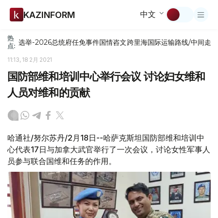
中文
KAZINFORM
热
选举-2026
总统府
任免
事件
国情咨文
跨里海国际运输路线/中间走
点:
11:13, 18 2月 2021
国防部维和培训中心举行会议 讨论妇女维和
人员对维和的贡献
哈通社/努尔苏丹/2月18日--哈萨克斯坦国防部维和培训中
心代表17日与加拿大武官举行了一次会议，讨论女性军事人
员参与联合国维和任务的作用。