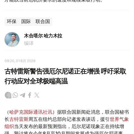
环保
国际
联合国
木合塔尔 哈力木拉
编译
09:20, 01 8月 2026
古特雷斯警告强厄尔尼诺正在增强 呼吁采取
行动应对全球极端高温
（
哈萨克国际通讯社讯
）据联合国新闻处消息，联合国秘书
长
古特雷斯
周五在纽约总部向记者发表谈话，援引
世界气象
组织
当天发布的最新预测指出，厄尔尼诺现象正在持续增
强，预计将在今年8月至10月期间发展成为强厄尔尼诺事