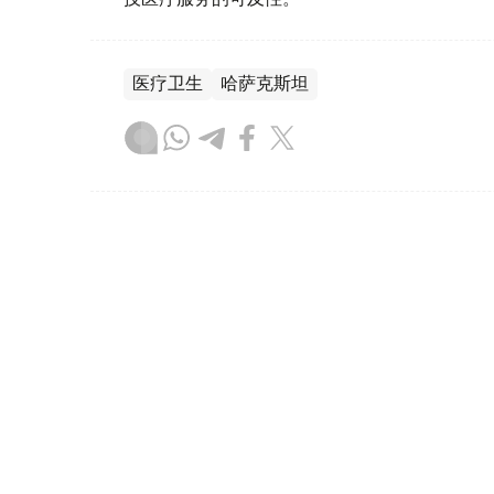
医疗卫生
哈萨克斯坦
达娜 努尔巴克提
编译
11:15, 06 8月 2026
文身、穿孔暗藏感染风险 专
（哈萨克国际通讯社讯） 阿斯塔纳市卫生防
病毒性肝炎和14例急性丙型病毒性肝炎病例