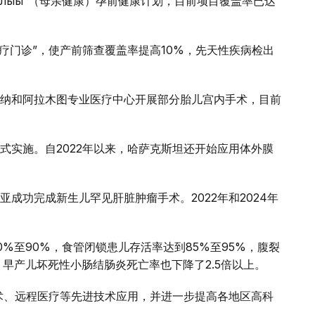
саулығы”（母亲健康）孕前健康计划，目前项目覆盖率已达
诊疗门诊”，使产前筛查覆盖率提高10%，先天性疾病检出
纳和阿拉木图专业医疗中心开展部分胎儿宫内手术，目前
式实施。自2022年以来，哈萨克斯坦还开始应用体外膜
成功完成新生儿罕见肝脏肿瘤手术。2022年和2024年
%至90%，食管闭锁患儿存活率达到85%至95%，腹裂
早产儿坏死性小肠结肠炎死亡率也下降了2.5倍以上。
术、远程医疗等先进技术应用，并进一步提高各地区高科