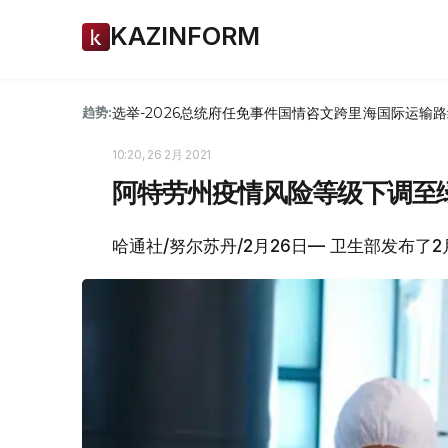
KAZINFORM
选举-2026
总统府
任免
事件
国情咨文
跨里海国际运输路
趋势:
10:20, 26 2月 2021
阿特劳州疫情风险等级下调至
哈通社/努尔苏丹/2月26日— 卫生部发布了