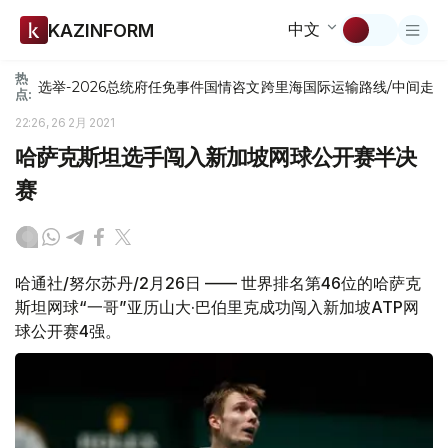
中文
KAZINFORM
热
选举-2026
总统府
任免
事件
国情咨文
跨里海国际运输路线/中间走
点:
22:26, 26 2月 2021
哈萨克斯坦选手闯入新加坡网球公开赛半决
赛
哈通社/努尔苏丹/2月26日 —— 世界排名第46位的哈萨克
斯坦网球“一哥”亚历山大·巴伯里克成功闯入新加坡ATP网
球公开赛4强。