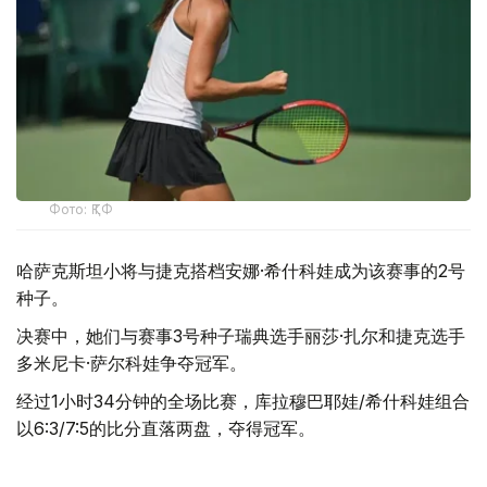
Фото: ҚТФ
哈萨克斯坦小将与捷克搭档安娜·希什科娃成为该赛事的2号
种子。
决赛中，她们与赛事3号种子瑞典选手丽莎·扎尔和捷克选手
多米尼卡·萨尔科娃争夺冠军。
经过1小时34分钟的全场比赛，库拉穆巴耶娃/希什科娃组合
以6:3/7:5的比分直落两盘，夺得冠军。