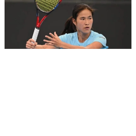
Фото: ҚТФ
在WTA女单排名中，哈萨克斯坦头号女单叶列娜·热巴金娜
继续保持世界第2位，尤利娅·普婷佐娃则由第79位降至第81
位。
女双方面，安娜·丹妮莉娜继续排名世界第6位。
上周闯入德国汉堡WTA 250赛事女双半决赛的哈萨克斯坦
选手吉别克·库拉穆巴耶娃排名大幅提升，从第136位升至第