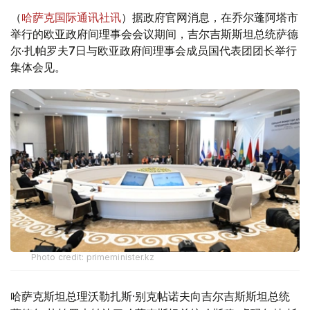
（
哈萨克国际通讯社讯
）据政府官网消息，在乔尔蓬阿塔市
举行的欧亚政府间理事会会议期间，吉尔吉斯斯坦总统萨德
尔·扎帕罗夫7日与欧亚政府间理事会成员国代表团团长举行
集体会见。
Photo credit: primeminister.kz
哈萨克斯坦总理沃勒扎斯·别克帖诺夫向吉尔吉斯斯坦总统