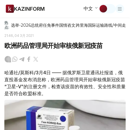
中文
KAZINFORM
热
选举-2026
总统府
任免
事件
国情咨文
跨里海国际运输路线/中间走
点:
21:46, 04 3月 2021
欧洲药品管理局开始审核俄新冠疫苗
哈通社/莫斯科/3月4日 —— 据俄罗斯卫星通讯社报道，俄
直投基金发布消息称，欧洲药品管理局开始审核俄新冠疫苗
“卫星-V”的注册文件，检查该疫苗的有效性、安全性和质量
是否符合欧盟标准。