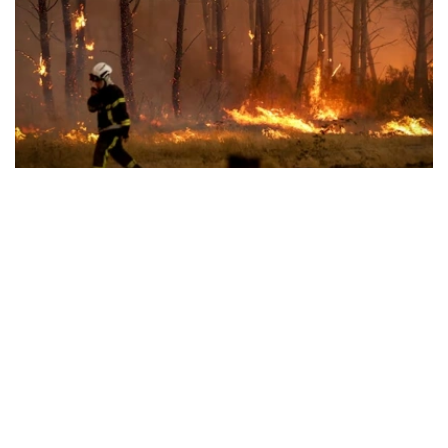
Фото: СВС
法国内政部长警告，这场大火仍未受到控制，而且正朝着城
区方向蔓延，整体形势依然极为严峻。
法国境内的野火逼近著名葡萄酒产区波尔多，大火已蔓延到
距离波尔多主要城区入口大约15公里的地方，威胁当地民宅
和农田。波尔多市长表示目前没有计划疏散整座城市，波尔
多都会区人口约有85万人。法国政府说将审慎地评估形
势，并视情况采取进一步措施。