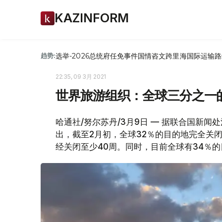
KAZINFORM
选举-2026
总统府
任免
事件
国情咨文
跨里海国际运输路
趋势:
22:35, 09 3月 2021
世界旅游组织：全球三分之一
哈通社/努尔苏丹/3月9日 — 据联合国新
出，截至2月初，全球32％的目的地完全关
经关闭至少40周。同时，目前全球有34％