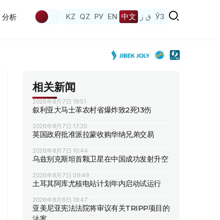
KZ
QZ
РУ
EN
中文
ق ز
ЎЗ
分析
相关新闻
2026年8月7日 19:51
叙利亚大马士革农村省爆炸致2死13伤
2026年8月7日 17:20
英国政府批准派拉蒙收购华纳兄弟交易
2026年8月7日 10:44
乌兹别克斯坦首颗卫星在中国成功发射升空
2026年8月7日 09:49
土耳其阿库尤核电站计划年内启动试运行
2026年8月6日 19:47
亚美尼亚宪法法院将审议有关TRIPP项目的
法案