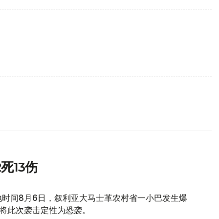
死13伤
地时间8月6日，叙利亚大马士革农村省一小巴发生爆
府将此次袭击定性为恐袭。