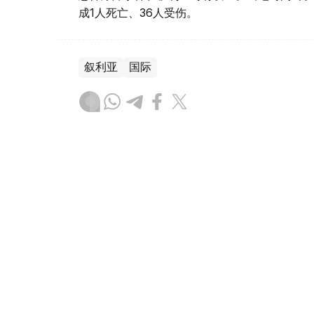
成1人死亡、36人受伤。
叙利亚
国际
木合塔尔 哈力木拉
编译
17:20, 07 8月 2026
英国政府批准派拉蒙收购华纳
（
哈萨克国际通讯社讯
）英国政府以符合竞