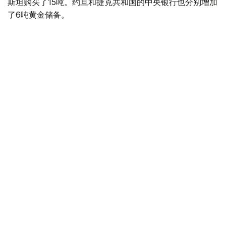
斯坦购买了15吨。约旦和捷克共和国的中央银行也分别增加
了6吨黄金储备。
全球各国央行在第二季度共购买了约289吨黄金，比2025年
同期增长了62%。去年同期，黄金购买量约为178吨。
世界黄金协会称，黄金需求的增长受到地缘政治不确定性、
本季度贵金属价格下跌，以及各国寻求国际储备多元化等因
素的影响。
根据该协会进行的一项调查，89%的央行行长预计未来一
年全球黄金储备量将会增加。45%的受访者表示，他们的
国家计划增加黄金储备。
黄金储备
哈萨克斯坦
经济
央行
金融
木合塔尔 哈力木拉
编译