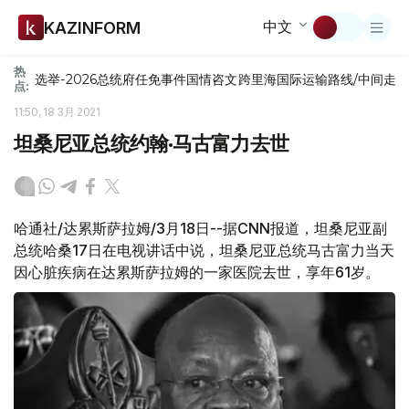
中文
KAZINFORM
热
选举-2026
总统府
任免
事件
国情咨文
跨里海国际运输路线/中间走
点:
11:50, 18 3月 2021
坦桑尼亚总统约翰·马古富力去世
哈通社/达累斯萨拉姆/3月18日--据CNN报道，坦桑尼亚副
总统哈桑17日在电视讲话中说，坦桑尼亚总统马古富力当天
因心脏疾病在达累斯萨拉姆的一家医院去世，享年61岁。