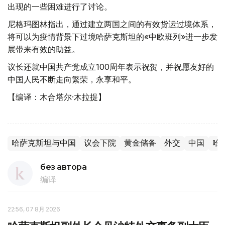
出现的一些困难进行了讨论。
尼格玛图林指出，通过建立两国之间的有效货运过境体系，
将可以为疫情背景下过境哈萨克斯坦的«中欧班列»进一步发
展带来有效的助益。
议长还就中国共产党成立100周年表示祝贺，并祝愿友好的
中国人民不断走向繁荣，永享和平。
【编译：木合塔尔·木拉提】
哈萨克斯坦与中国
议会下院
黄金储备
外交
中国
哈
без автора
编译
22:56, 07 8月 2026