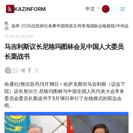
中文
KAZINFORM
热
选举-2026
总统府
任免
事件
国情咨文
跨里海国际运输路线/中间走
点:
13:26, 18 3月 2021
马吉利斯议长尼格玛图林会见中国人大委员
长栗战书
哈通社/努尔苏丹/3月18日 – 哈萨克斯坦马吉利斯（议会下
院）议长努尔兰·尼格玛图林与中国全国人民代表大会常务
委员会委员长栗战书于3月18日举行了在线模式的双边会
晤。