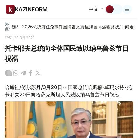
中文
KAZINFORM
热
选举-2026
总统府
任免
事件
国情咨文
跨里海国际运输路线/中间走
点:
12:51, 20 3月 2021
托卡耶夫总统向全体国民致以纳乌鲁兹节日
祝福
哈通社/努尔苏丹/3月20日-- 国家总统哈斯穆-卓玛尔特•托
卡耶夫20日向哈萨克斯坦人民致以纳乌鲁兹节日祝贺。