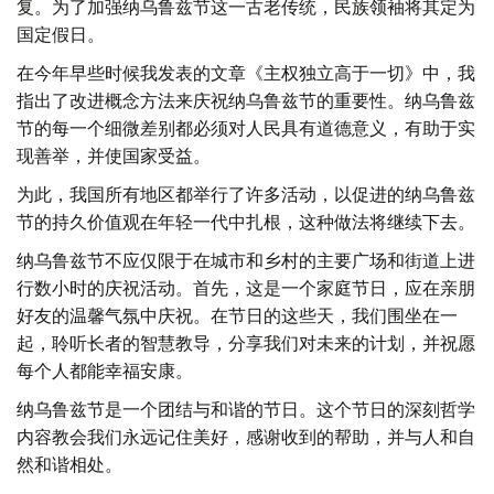
复。为了加强纳乌鲁兹节这一古老传统，民族领袖将其定为
国定假日。
在今年早些时候我发表的文章《主权独立高于一切》中，我
指出了改进概念方法来庆祝纳乌鲁兹节的重要性。纳乌鲁兹
节的每一个细微差别都必须对人民具有道德意义，有助于实
现善举，并使国家受益。
为此，我国所有地区都举行了许多活动，以促进的纳乌鲁兹
节的持久价值观在年轻一代中扎根，这种做法将继续下去。
纳乌鲁兹节不应仅限于在城市和乡村的主要广场和街道上进
行数小时的庆祝活动。首先，这是一个家庭节日，应在亲朋
好友的温馨气氛中庆祝。在节日的这些天，我们围坐在一
起，聆听长者的智慧教导，分享我们对未来的计划，并祝愿
每个人都能幸福安康。
纳乌鲁兹节是一个团结与和谐的节日。这个节日的深刻哲学
内容教会我们永远记住美好，感谢收到的帮助，并与人和自
然和谐相处。