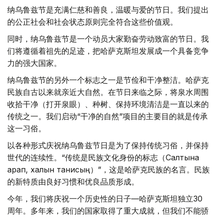
纳乌鲁兹节是充满仁慈和善良，温暖与爱的节日。我们提出
的公正社会和社会状态原则完全符合这些价值观。
同时，纳乌鲁兹节是一个动员大家勤奋劳动致富的节日。我
们将遵循着祖先的足迹，把哈萨克斯坦发展成一个具备竞争
力的强大国家。
纳乌鲁兹节的另外一个标志之一是节俭和干净整洁。哈萨克
民族自古以来就亲近大自然。在节日来临之际，将泉水周围
收拾干净（打开泉眼）、种树、保持环境清洁是一直以来的
传统之一。我们启动“干净的自然”项目的主要目的就是传承
这一习俗。
以各种形式庆祝纳乌鲁兹节日是为了保持传统习俗，并保持
世代的连续性。“传统是民族文化身份的标志（Салтына
қарап, халқын танисың）”，这是哈萨克民族的名言。民族
的新特质由良好习惯和优良品质形成。
今年，我们将庆祝一个历史性的日子—哈萨克斯坦独立30
周年。多年来，我们的国家取得了重大成就，但我们不能骄