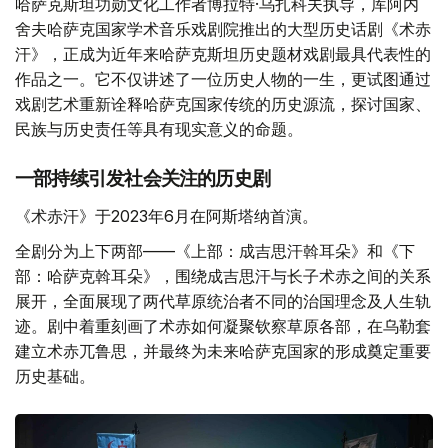
哈萨克斯坦功勋文化工作者博拉特·乌扎科夫执导，库阿内
舍夫哈萨克国家学术音乐戏剧院推出的大型历史话剧《术赤
汗》，正成为近年来哈萨克斯坦历史题材戏剧最具代表性的
作品之一。它不仅讲述了一位历史人物的一生，更试图通过
戏剧艺术重新诠释哈萨克国家传统的历史源流，探讨国家、
民族与历史责任等具有现实意义的命题。
一部持续引发社会关注的历史剧
《术赤汗》于2023年6月在阿斯塔纳首演。
全剧分为上下两部——《上部：成吉思汗斡耳朵》和《下
部：哈萨克斡耳朵》，围绕成吉思汗与长子术赤之间的关系
展开，全面展现了两代草原统治者不同的治国理念及人生轨
迹。剧中着重刻画了术赤如何凝聚钦察草原各部，在乌勒套
建立术赤兀鲁思，并最终为未来哈萨克国家的形成奠定重要
历史基础。