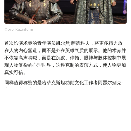
Фото: Kazinform
首次饰演术赤的青年演员凯尔然·萨德科夫，将更多精力放
在人物内心塑造，而不是外在英雄气质的展示。他的术赤并
不依靠高声呐喊，而是在沉默、停顿、眼神与肢体控制中展
现人物复杂的心理世界，这种克制的表演方式，使人物更加
真实可信。
同样值得称赞的是哈萨克斯坦功勋文化工作者阿瑟尔别克·
卡帕耶夫塑造的成吉思汗形象。不同于传统作品中威严冷峻
的帝王形象，他所塑造的成吉思汗更多展现出一位父亲、一
位政治家的理性与智慧，使这一经典历史人物呈现出新的艺
术生命。
此外，饰演托列的比尔然·朱尼索夫、饰演别克托梅什的别
吉姆努尔·卡利拉、饰演克特布哈的卡瑟姆汗·布格拜，以及