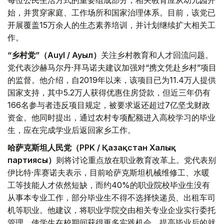
每位公民生活方式的重要组成部分，相关教育应从幼儿园开
始，并贯穿家庭、工作场所和国家治理体系。目前，该党已
开展覆盖15万余人的生态素养培训，并计划继续扩大相关工
作。
“乡村党”（Auyl / Ауыл）
关注乡村教育和人才回流问题。
党代表沙赫马尔丹·拜马诺夫建议加强对“携文凭赴乡村”项目
的监督。他介绍，自2019年以来，该项目已为11.4万人提供
国家支持，其中5.2万人获得优惠住房贷款，但近三年仍有
166名参与者违反项目规定，被要求返还超过7亿坚戈财政
资金。他同时提出，通过农村专项配额进入高校学习的毕业
生，应在完成学业后返回家乡工作。
哈萨克斯坦人民党（PPK / Қазақстан Халық
партиясы）
则将讨论重点放在职业教育改革上。党代表别
伊比特·库赛诺夫表示，目前哈萨克斯坦机械维修工、水暖
工等技能人才依然短缺，而约40%的职业院校毕业生没有
从事本专业工作，部分毕业生不得不选择快递员、出租车司
机等职业。他建议，将职业学院交由相关专业企业实行委托
管理，使学生在校期间获得更多实践机会，提高毕业后的就