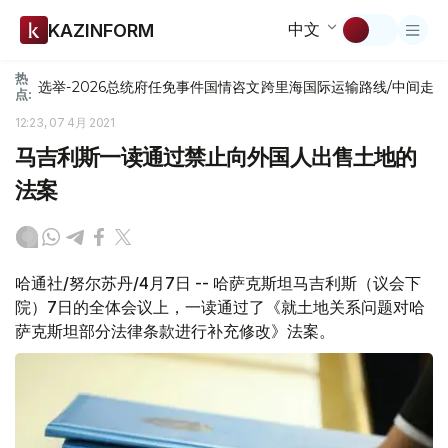
中文
KAZINFORM
热
选举-2026
总统府
任免
事件
国情咨文
跨里海国际运输路线/中间走
点:
12:23, 07 4月 2021
马吉利斯一读通过禁止向外国人出售土地的
法案
哈通社/努尔苏丹/4月7日 -- 哈萨克斯坦马吉利斯（议会下
院）7日的全体会议上，一读通过了《就土地关系问题对哈
萨克斯坦部分法律条款进行补充修改》法案。