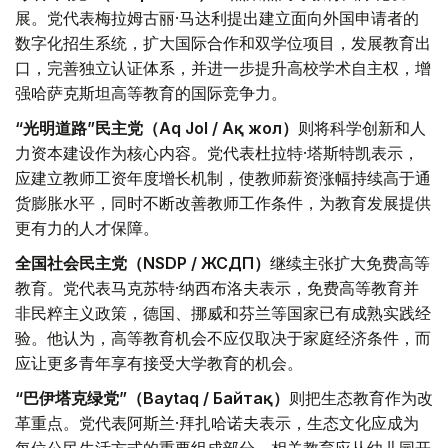
展。党代表梅拉姆古丽·马达利提出建立面向外国申请者的
数字化招生系统，扩大国际合作和双学位项目，发展教育出
口，完善独立认证体系，并进一步提升高校学术自主权，增
强哈萨克斯坦高等教育的国际竞争力。
“光明道路”民主党（Aq Jol / Ақ жол）
则将科学创新和人
力资本建设作为核心内容。党代表杜拉特·塔斯特凯表示，
应建立教师工资年度增长机制，使教师薪资涨幅持续高于通
货膨胀水平，同时不断改善教师工作条件，为教育发展提供
更有力的人才保障。
全国社会民主党（NSDP / ЖСДП）
继续主张扩大免费高等
教育。党代表马克苏特·纳西布洛夫表示，免费高等教育并
非民粹主义政策，德国、挪威和芬兰等国家已有成熟实践经
验。他认为，高等教育机会不应仅取决于家庭经济条件，而
应让更多青年享有接受大学教育的机会。
“巴伊塔克绿党”（Baytaq / Байтақ）
则把生态教育作为改
革重点。党代表阿斯兰·拜扎哈诺夫表示，生态文化应成为