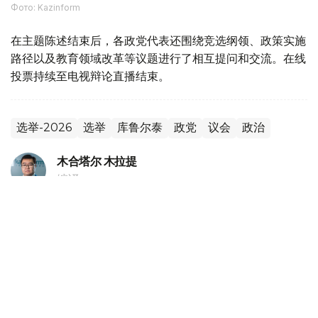
Фото: Kazinform
在主题陈述结束后，各政党代表还围绕竞选纲领、政策实施
路径以及教育领域改革等议题进行了相互提问和交流。在线
投票持续至电视辩论直播结束。
选举-2026
选举
库鲁尔泰
政党
议会
政治
木合塔尔 木拉提
编译
20:18, 05 8月 2026
哈萨克斯坦副外长会见独联体第一副秘书长