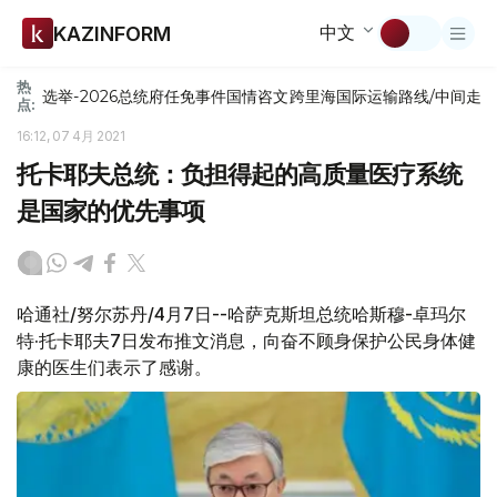
中文
KAZINFORM
热
选举-2026
总统府
任免
事件
国情咨文
跨里海国际运输路线/中间走
点:
16:12, 07 4月 2021
托卡耶夫总统：负担得起的高质量医疗系统
是国家的优先事项
哈通社/努尔苏丹/4月7日--哈萨克斯坦总统哈斯穆-卓玛尔
特·托卡耶夫7日发布推文消息，向奋不顾身保护公民身体健
康的医生们表示了感谢。