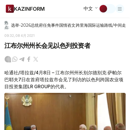
中文
KAZINFORM
热
选举-2026
总统府
任免
事件
国情咨文
跨里海国际运输路线/中间走
点:
09:32, 08 4月 2021
江布尔州州长会见以色列投资者
哈通社/塔拉兹/4月8日 – 江布尔州州长别尔德别克·萨帕尔
巴耶夫7日在首府塔拉兹市会见了到访的以色列跨国农业项
目投资集团LR GROUP的代表。