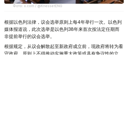
Фото: x.com / @KnessetENG
根据以色列法律，议会选举原则上每4年举行一次。以色列
媒体报道说，此次选举是以色列38年来首次按法定任期而
非提前举行的议会选举。
根据规定，从议会解散起至新政府成立前，现政府将转为看
守政府，原则上不得推动实施重大政策或具有争议性的立
法，仅可处理获得广泛支持的法案、日常行政事务及国家安
全所需事项。
以色列媒体近期公布的多项民调显示，内塔尼亚胡领导的执
政联盟预计将在拥有120个席位的议会中获得约50席，低于
组建政府所需的61席，按目前联盟格局难以继续执政。
国际
以色列
木合塔尔 哈力木拉