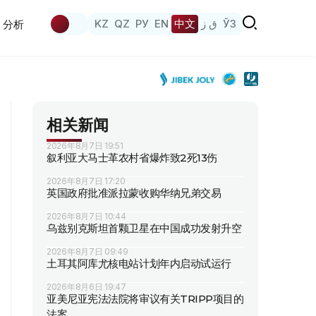
KZ
QZ
РУ
EN
中文
ق ز
ЎЗ
分析
相关新闻
2026年8月7日 19:51
叙利亚大马士革农村省爆炸致2死13伤
2026年8月7日 17:20
英国政府批准派拉蒙收购华纳兄弟交易
2026年8月7日 10:44
乌兹别克斯坦首颗卫星在中国成功发射升空
2026年8月7日 09:49
土耳其阿库尤核电站计划年内启动试运行
2026年8月6日 19:47
亚美尼亚宪法法院将审议有关TRIPP项目的
法案