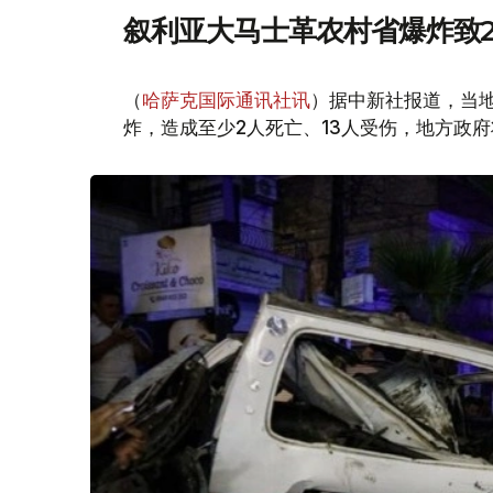
叙利亚大马士革农村省爆炸致2
（
哈萨克国际通讯社讯
）据中新社报道，当
炸，造成至少2人死亡、13人受伤，地方政