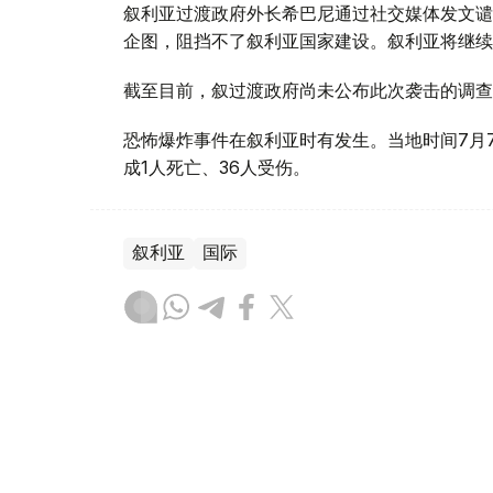
叙利亚过渡政府外长希巴尼通过社交媒体发文谴
企图，阻挡不了叙利亚国家建设。叙利亚将继续
截至目前，叙过渡政府尚未公布此次袭击的调查
恐怖爆炸事件在叙利亚时有发生。当地时间7月
成1人死亡、36人受伤。
叙利亚
国际
木合塔尔 哈力木拉
编译