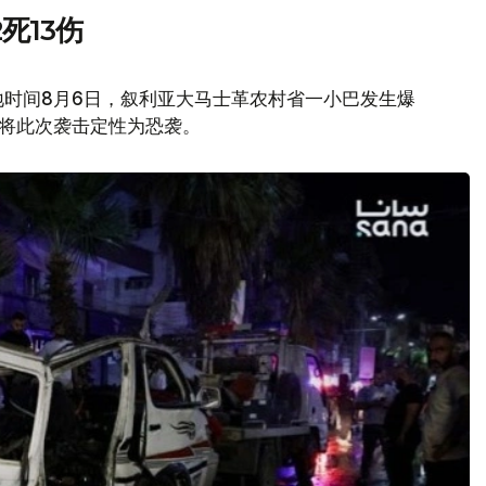
死13伤
地时间8月6日，叙利亚大马士革农村省一小巴发生爆
府将此次袭击定性为恐袭。