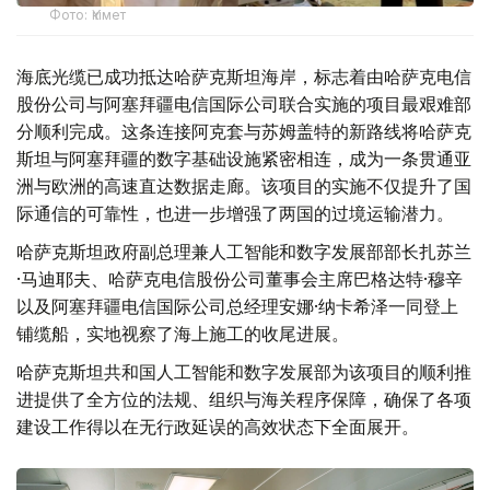
Фото: Үкімет
海底光缆已成功抵达哈萨克斯坦海岸，标志着由哈萨克电信
股份公司与阿塞拜疆电信国际公司联合实施的项目最艰难部
分顺利完成。这条连接阿克套与苏姆盖特的新路线将哈萨克
斯坦与阿塞拜疆的数字基础设施紧密相连，成为一条贯通亚
洲与欧洲的高速直达数据走廊。该项目的实施不仅提升了国
际通信的可靠性，也进一步增强了两国的过境运输潜力。
哈萨克斯坦政府副总理兼人工智能和数字发展部部长扎苏兰
·马迪耶夫、哈萨克电信股份公司董事会主席巴格达特·穆辛
以及阿塞拜疆电信国际公司总经理安娜·纳卡希泽一同登上
铺缆船，实地视察了海上施工的收尾进展。
哈萨克斯坦共和国人工智能和数字发展部为该项目的顺利推
进提供了全方位的法规、组织与海关程序保障，确保了各项
建设工作得以在无行政延误的高效状态下全面展开。