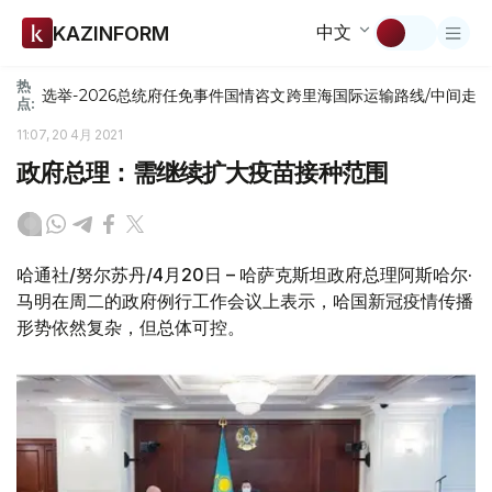
中文
KAZINFORM
热
选举-2026
总统府
任免
事件
国情咨文
跨里海国际运输路线/中间走
点:
11:07, 20 4月 2021
政府总理：需继续扩大疫苗接种范围
哈通社/努尔苏丹/4月20日 – 哈萨克斯坦政府总理阿斯哈尔·
马明在周二的政府例行工作会议上表示，哈国新冠疫情传播
形势依然复杂，但总体可控。