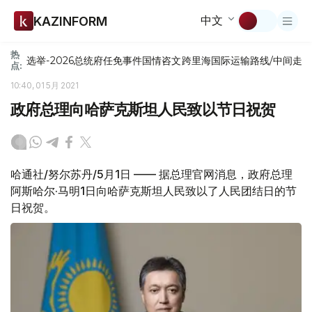
中文
KAZINFORM
热
选举-2026
总统府
任免
事件
国情咨文
跨里海国际运输路线/中间走
点:
10:40, 01 5月 2021
政府总理向哈萨克斯坦人民致以节日祝贺
哈通社/努尔苏丹/5月1日 —— 据总理官网消息，政府总理
阿斯哈尔·马明1日向哈萨克斯坦人民致以了人民团结日的节
日祝贺。