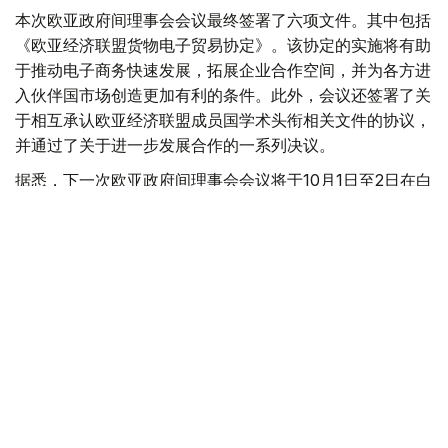
本次欧亚政府间理事会会议最终签署了六项文件。其中包括
《欧亚经济联盟货物电子贸易协定》。该协定的实施将有助
于推动电子商务快速发展，拓展企业合作空间，并为各方进
入伙伴国市场创造更加有利的条件。此外，会议还签署了关
于相互承认欧亚经济联盟成员国学术头衔相关文件的协议，
并通过了关于进一步发展合作的一系列决议。
据悉，下一次欧亚政府间理事会会议将于10月1日至2日在白
俄罗斯首都明斯克举行。
欧亚经济联盟
外交
政府
经济
叶尔兰 马赞
编译
17:44, 06 8月 2026
别克帖诺夫主持欧亚政府间理事会会议 聚焦