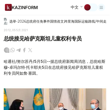
中文
KAZINFORM
热
选举-2026
总统府
任免
事件
国情咨文
跨里海国际运输路线/中间走
点:
20:12, 05 5月 2021
总统接见哈萨克斯坦儿童权利专员
哈通社/努尔苏丹/5月5日--据总统府新闻局消息，总统哈斯
穆-卓玛尔特·托卡耶夫5日在总统府接见哈萨克斯坦儿童权
利专员阿如詹·塞因。