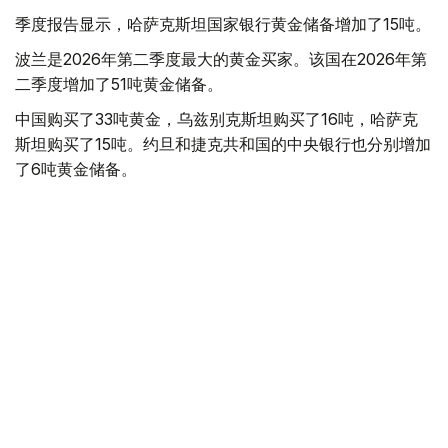
季度报告显示，哈萨克斯坦国家银行黄金储备增加了15吨。
波兰是2026年第二季度最大的黄金买家。该国在2026年第
二季度增加了51吨黄金储备。
中国购买了33吨黄金，乌兹别克斯坦购买了16吨，哈萨克
斯坦购买了15吨。约旦和捷克共和国的中央银行也分别增加
了6吨黄金储备。
全球各国央行在第二季度共购买了约289吨黄金，比2025年
同期增长了62%。去年同期，黄金购买量约为178吨。
世界黄金协会称，黄金需求的增长受到地缘政治不确定性、
本季度贵金属价格下跌，以及各国寻求国际储备多元化等因
素的影响。
根据该协会进行的一项调查，89%的央行行长预计未来一
年全球黄金储备量将会增加。45%的受访者表示，他们的
国家计划增加黄金储备。