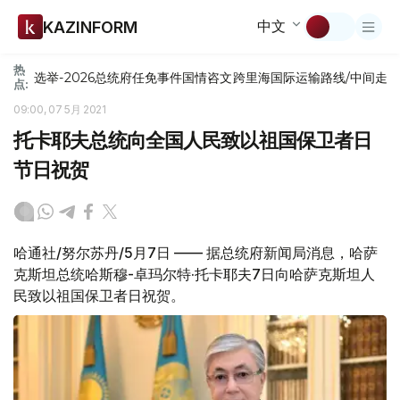
中文
KAZINFORM
热
选举-2026
总统府
任免
事件
国情咨文
跨里海国际运输路线/中间走
点:
09:00, 07 5月 2021
托卡耶夫总统向全国人民致以祖国保卫者日
节日祝贺
哈通社/努尔苏丹/5月7日 —— 据总统府新闻局消息，哈萨
克斯坦总统哈斯穆-卓玛尔特·托卡耶夫7日向哈萨克斯坦人
民致以祖国保卫者日祝贺。