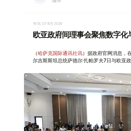
编译
16:15, 07 8月 2026
欧亚政府间理事会聚焦数字化
（
哈萨克国际通讯社讯
）据政府官网消息，
尔吉斯斯坦总统萨德尔·扎帕罗夫7日与欧亚