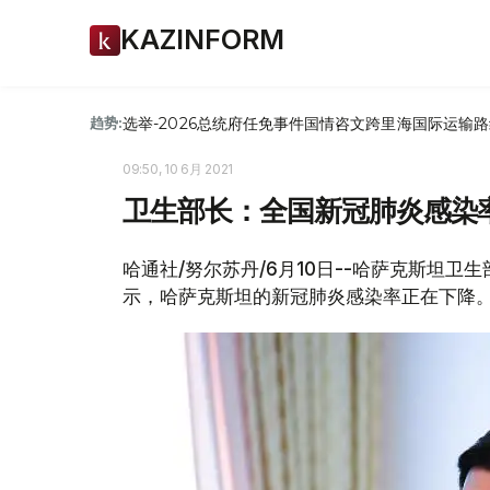
KAZINFORM
选举-2026
总统府
任免
事件
国情咨文
跨里海国际运输路
趋势:
09:50, 10 6月 2021
卫生部长：全国新冠肺炎感染
哈通社/努尔苏丹/6月10日--哈萨克斯坦卫
示，哈萨克斯坦的新冠肺炎感染率正在下降