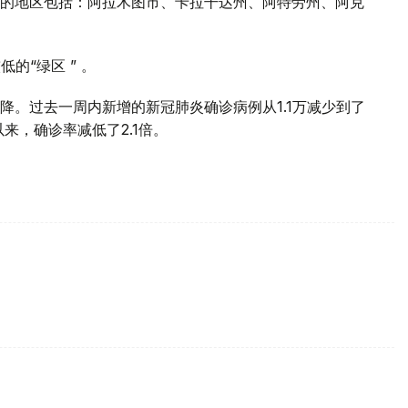
 ” 的地区包括：阿拉木图市、卡拉干达州、阿特劳州、阿克
的“绿区 ” 。
降。过去一周内新增的新冠肺炎确诊病例从1.1万减少到了
以来，确诊率减低了2.1倍。