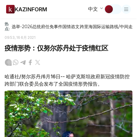
中文
KAZINFORM
热
选举-2026
总统府
任免
事件
国情咨文
跨里海国际运输路线/中间走
点:
09:53, 16 6月 2021
疫情形势：仅努尔苏丹处于疫情红区
哈通社/努尔苏丹/6月16日-- 哈萨克斯坦政府新冠疫情防控
跨部门联合委员会发布了全国疫情形势报告。