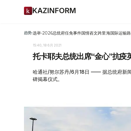
KAZINFORM
选举-2026
总统府
任免
事件
国情咨文
跨里海国际运输路
趋势:
15:40, 18 6月 2021
托卡耶夫总统出席“金心”抗疫
哈通社/努尔苏丹/6月18日 —— 据总统府
碑揭幕仪式。