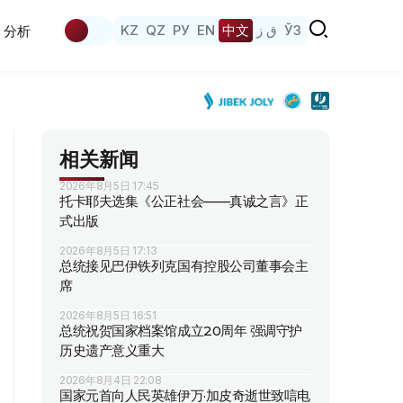
KZ
QZ
РУ
EN
中文
ق ز
ЎЗ
分析
相关新闻
2026年8月5日 17:45
托卡耶夫选集《公正社会——真诚之言》正
式出版
2026年8月5日 17:13
总统接见巴伊铁列克国有控股公司董事会主
席
2026年8月5日 16:51
总统祝贺国家档案馆成立20周年 强调守护
历史遗产意义重大
2026年8月4日 22:08
国家元首向人民英雄伊万·加皮奇逝世致唁电