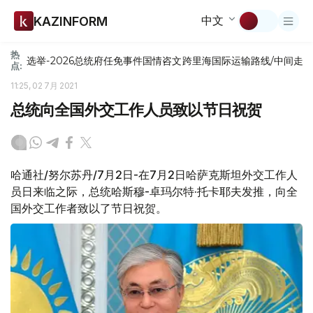
中文
KAZINFORM
热
选举-2026
总统府
任免
事件
国情咨文
跨里海国际运输路线/中间走
点:
11:25, 02 7月 2021
总统向全国外交工作人员致以节日祝贺
哈通社/努尔苏丹/7月2日-在7月2日哈萨克斯坦外交工作人
员日来临之际，总统哈斯穆-卓玛尔特·托卡耶夫发推，向全
国外交工作者致以了节日祝贺。