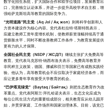
数字化招生系统，扩大国际合作和双学位项目，发展教育出
口，完善独立认证体系，并进一步提升高校学术自主权，增
强哈萨克斯坦高等教育的国际竞争力。
“光明道路”民主党（Aq Jol / Ақ жол）
则将科学创新和人
力资本建设作为核心内容。党代表杜拉特·塔斯特凯表示，
应建立教师工资年度增长机制，使教师薪资涨幅持续高于通
货膨胀水平，同时不断改善教师工作条件，为教育发展提供
更有力的人才保障。
全国社会民主党（NSDP / ЖСДП）
继续主张扩大免费高等
教育。党代表马克苏特·纳西布洛夫表示，免费高等教育并
非民粹主义政策，德国、挪威和芬兰等国家已有成熟实践经
验。他认为，高等教育机会不应仅取决于家庭经济条件，而
应让更多青年享有接受大学教育的机会。
“巴伊塔克绿党”（Baytaq / Байтақ）
则把生态教育作为改
革重点。党代表阿斯兰·拜扎哈诺夫表示，生态文化应成为
每位公民生活方式的重要组成部分，相关教育应从幼儿园开
始，并贯穿家庭、工作场所和国家治理体系。目前，该党已