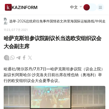
中文
KAZINFORM
热
选举-2026
总统府
任免
事件
国情咨文
跨里海国际运输路线/中间走
点:
11:23, 07 7月 2021
哈萨克斯坦参议院副议长当选欧安组织议会
大会副主席
哈通社/努尔苏丹/7月7日—哈萨克斯坦参议院（议会上院）
副议长阿斯哈尔·沙克洛夫日前出席在维也纳（奥地利）举
行的欧安组织议会大会夏季会议。