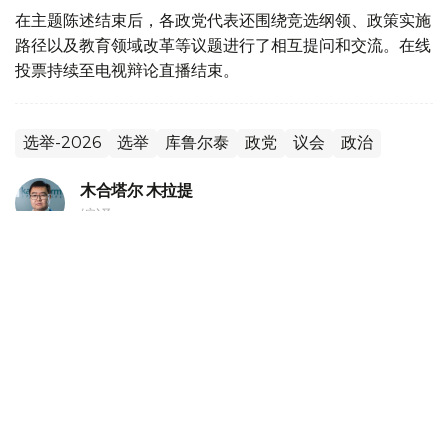
在主题陈述结束后，各政党代表还围绕竞选纲领、政策实施
路径以及教育领域改革等议题进行了相互提问和交流。在线
投票持续至电视辩论直播结束。
选举-2026
选举
库鲁尔泰
政党
议会
政治
木合塔尔 木拉提
编译
20:18, 05 8月 2026
哈萨克斯坦副外长会见独联体第一副秘书长
（
哈萨克国际通讯社讯
）据外交部消息，哈萨克斯坦外交部
副部长阿勒别克·库安特洛夫5日会见独联体第一副秘书长伊