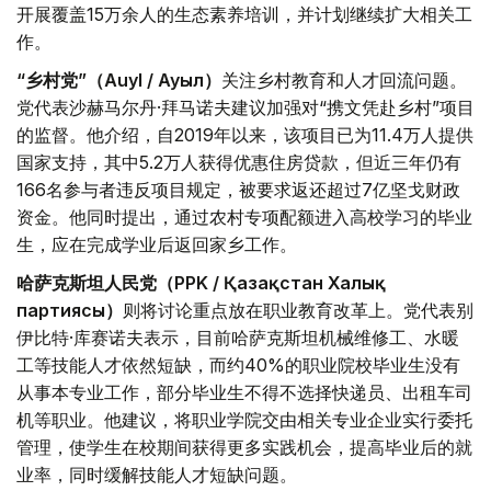
开展覆盖15万余人的生态素养培训，并计划继续扩大相关工
作。
“乡村党”（Auyl / Ауыл）
关注乡村教育和人才回流问题。
党代表沙赫马尔丹·拜马诺夫建议加强对“携文凭赴乡村”项目
的监督。他介绍，自2019年以来，该项目已为11.4万人提供
国家支持，其中5.2万人获得优惠住房贷款，但近三年仍有
166名参与者违反项目规定，被要求返还超过7亿坚戈财政
资金。他同时提出，通过农村专项配额进入高校学习的毕业
生，应在完成学业后返回家乡工作。
哈萨克斯坦人民党（PPK / Қазақстан Халық
партиясы）
则将讨论重点放在职业教育改革上。党代表别
伊比特·库赛诺夫表示，目前哈萨克斯坦机械维修工、水暖
工等技能人才依然短缺，而约40%的职业院校毕业生没有
从事本专业工作，部分毕业生不得不选择快递员、出租车司
机等职业。他建议，将职业学院交由相关专业企业实行委托
管理，使学生在校期间获得更多实践机会，提高毕业后的就
业率，同时缓解技能人才短缺问题。