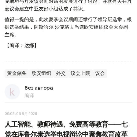
克斯坦与丹麦议会间对话的发展进行了讨论，并就有关在丹
麦议会建立中亚友好小组达成了共识。
值得一提的是，此次夏季会议期间还举行了领导层选举，根
据选举结果，阿斯哈尔·沙克洛夫当选欧安组织议会大会副
主席。
【编译：达娜】
黄金储备
欧安组织
外交
议会上院
议会
без автора
编译
09:05, 06 8月 2026
人工智能、教师待遇、免费高等教育——七
党在库鲁尔泰选举电视辩论中聚焦教育改革