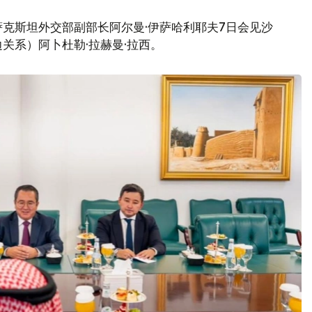
克斯坦外交部副部长阿尔曼·伊萨哈利耶夫7日会见沙
关系）阿卜杜勒·拉赫曼·拉西。