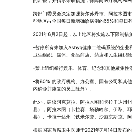
的汇报，并指示采取措施，保障向医疗机构和民
跨部门委员会决定加强努尔苏丹市、阿拉木图市
些地区占全国每日新增确诊病例的65%和每日死
2021年8月2日起，以上地区将实施以下限制措
-暂停所有未加入Ashyq健康二维码系统的企
卫生组织、媒体、食品商店、药店和民生组织除
-禁止组织举行娱乐、体育、纪念和其他聚集性
-将80% 的政府机构、办公室、国有公司和其
内确诊并康复的员工除外）。
此外，建议阿克莫拉、阿拉木图和卡拉干达州州
县），阿拉木图（卡拉赛、塔勒哈尔、伊犁、耶
县）、卡拉干达州（铁米尔套、沙赫京斯克、阿
根据国家首席卫生医师于2021年7月14日发布的