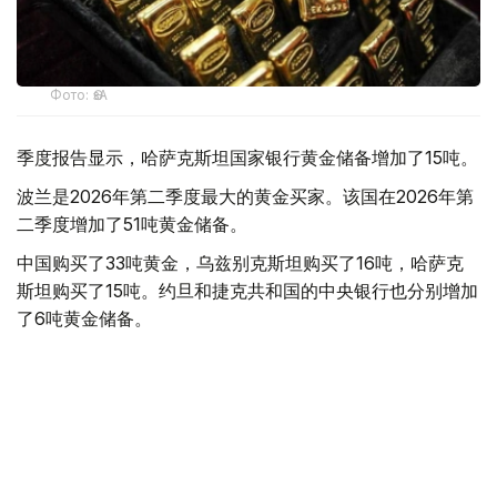
Фото: ӨзА
季度报告显示，哈萨克斯坦国家银行黄金储备增加了15吨。
波兰是2026年第二季度最大的黄金买家。该国在2026年第
二季度增加了51吨黄金储备。
中国购买了33吨黄金，乌兹别克斯坦购买了16吨，哈萨克
斯坦购买了15吨。约旦和捷克共和国的中央银行也分别增加
了6吨黄金储备。
全球各国央行在第二季度共购买了约289吨黄金，比2025年
同期增长了62%。去年同期，黄金购买量约为178吨。
世界黄金协会称，黄金需求的增长受到地缘政治不确定性、
本季度贵金属价格下跌，以及各国寻求国际储备多元化等因
素的影响。