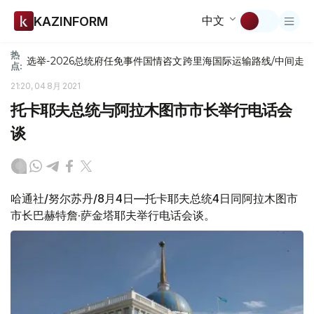
中文
KAZINFORM
热
选举-2026
总统府
任免
事件
国情咨文
跨里海国际运输路线/中间走
点:
21:20, 04 8月 2021
托卡耶夫总统与阿拉木图市市长举行电话会
谈
哈通社/努尔苏丹/8月4日—托卡耶夫总统4日同阿拉木图市
市长巴赫特詹·萨金塔耶夫举行电话会谈。