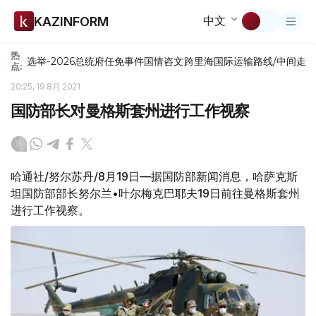
中文
KAZINFORM
热
选举-2026
总统府
任免
事件
国情咨文
跨里海国际运输路线/中间走
点:
20:25, 19 8月 2021
国防部长对曼格斯套州进行工作视察
哈通社/努尔苏丹/8月19日—据国防部新闻消息，哈萨克斯
坦国防部部长努尔兰•叶尔梅克巴耶夫19日前往曼格斯套州
进行工作视察。