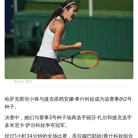
Фото: ҚТФ
哈萨克斯坦小将与捷克搭档安娜·希什科娃成为该赛事的2号
种子。
决赛中，她们与赛事3号种子瑞典选手丽莎·扎尔和捷克选手
多米尼卡·萨尔科娃争夺冠军。
经过1小时34分钟的全场比赛，库拉穆巴耶娃/希什科娃组合