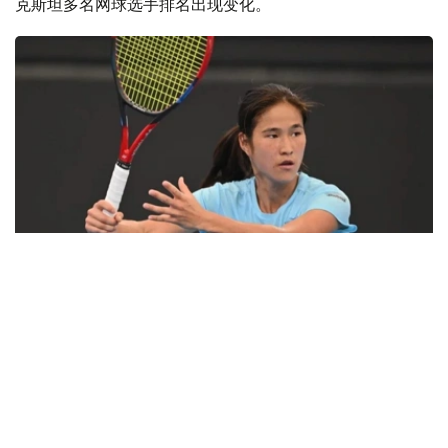
克斯坦多名网球选手排名出现变化。
Фото: ҚТФ
在WTA女单排名中，哈萨克斯坦头号女单叶列娜·热巴金娜
继续保持世界第2位，尤利娅·普婷佐娃则由第79位降至第81
位。
女双方面，安娜·丹妮莉娜继续排名世界第6位。