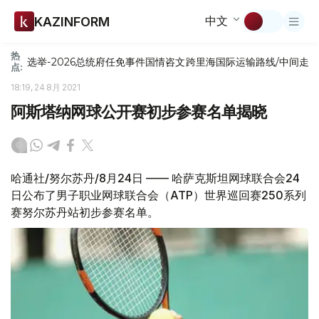
中文
KAZINFORM
热
选举-2026
总统府
任免
事件
国情咨文
跨里海国际运输路线/中间走
点:
18:19, 24 8月 2021
阿斯塔纳网球公开赛初步参赛名单揭晓
哈通社/努尔苏丹/8月24日 —— 哈萨克斯坦网球联合会24
日公布了男子职业网球联合会（ATP）世界巡回赛250系列
赛努尔苏丹站初步参赛名单。