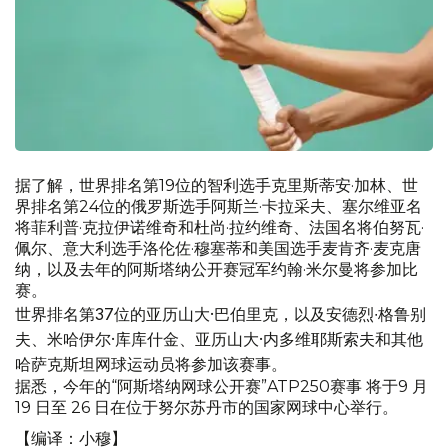
据了解，世界排名第19位的智利选手克里斯蒂安·加林、世
界排名第24位的俄罗斯选手阿斯兰·卡拉采夫、塞尔维亚名
将菲利普·克拉伊诺维奇和杜尚·拉约维奇、法国名将伯努瓦·
佩尔、意大利选手洛伦佐·穆塞蒂和美国选手麦肯齐·麦克唐
纳，以及去年的阿斯塔纳公开赛冠军约翰·米尔曼将参加比
赛。
世界排名第37位的亚历山大·巴伯里克，以及安德烈∙格鲁别
夫、米哈伊尔·库库什金、亚历山大·内多维耶斯索夫和其他
哈萨克斯坦网球运动员将参加该赛事。
据悉，今年的“阿斯塔纳网球公开赛”ATP250赛事 将于9 月
19 日至 26 日在位于努尔苏丹市的国家网球中心举行。
【编译：小穆】