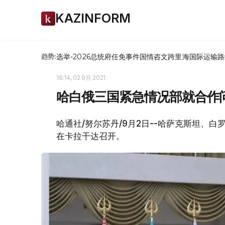
KAZINFORM
选举-2026
总统府
任免
事件
国情咨文
跨里海国际运输路
趋势:
16:14, 02 9月 2021
哈白俄三国紧急情况部就合作
哈通社/努尔苏丹/9月2日--哈萨克斯坦、
在卡拉干达召开。