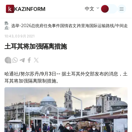
中文
KAZINFORM
热
选举-2026
总统府
任免
事件
国情咨文
跨里海国际运输路线/中间走
点:
10:43, 03 9月 2021
土耳其将加强隔离措施
哈通社/努尔苏丹/9月3日-- 据土耳其外交部发布的消息，土
耳其将加强隔离限制措施。