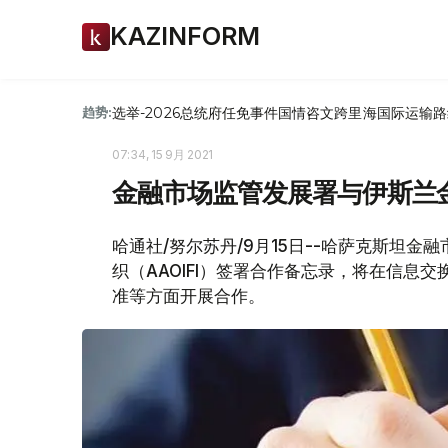
KAZINFORM
选举-2026
总统府
任免
事件
国情咨文
跨里海国际运输路
趋势:
07:34, 15 9月 2021
金融市场监管发展署与伊斯兰
哈通社/努尔苏丹/9月15日--哈萨克斯坦
织（AAOIFI）签署合作备忘录，将在信息
准等方面开展合作。