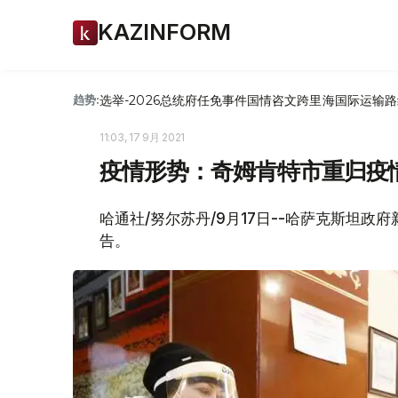
KAZINFORM
选举-2026
总统府
任免
事件
国情咨文
跨里海国际运输路
趋势:
11:03, 17 9月 2021
疫情形势：奇姆肯特市重归疫
哈通社/努尔苏丹/9月17日--哈萨克斯坦
告。