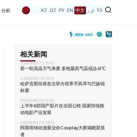
KZ
QZ
РУ
EN
中文
ق ز
ЎЗ
分析
相关新闻
2026年8月7日 15:13
新一轮高温天气来袭 多地最高气温或达41℃
2026年8月7日 13:13
哈萨克斯坦将首次举办世界手风琴与巴扬锦
标赛
2026年8月7日 12:32
上半年6部国产影片在全国公映 国家持续推
动电影产业发展
2026年8月7日 09:12
阿斯塔纳动漫展业余Cosplay大赛揭晓获奖
者